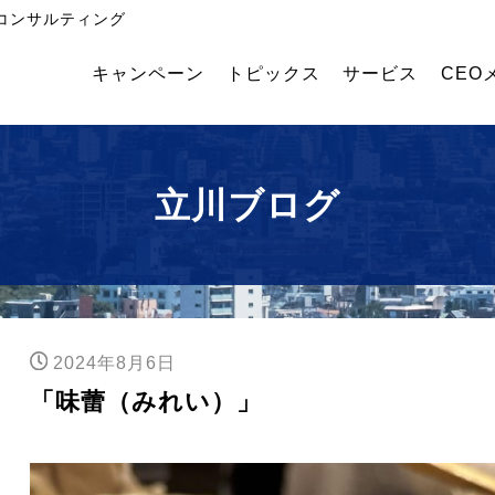
コンサルティング
キャンペーン
トピックス
サービス
CEO
飲
外国
幹部
食・
人採
育成
食品
用コ
塾
メー
ンサ
立川ブログ
カー
ルテ
業績
ィン
アッ
グ
プコ
ンサ
ルテ
ィン
2024年8月6日
グ
「味蕾（みれい）」