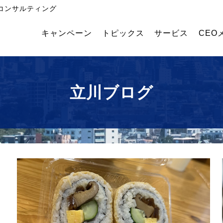
コンサルティング
キャンペーン
トピックス
サービス
CEO
飲
外国
幹部
食・
人採
育成
食品
用コ
塾
メー
ンサ
立川ブログ
カー
ルテ
業績
ィン
アッ
グ
プコ
ンサ
ルテ
ィン
グ