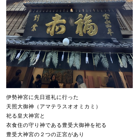
伊勢神宮に先日巡礼に行った
天照大御神（アマテラスオオミカミ）
祀る皇大神宮と
衣食住の守り神である豊受大御神を祀る
豊受大神宮の２つの正宮があり