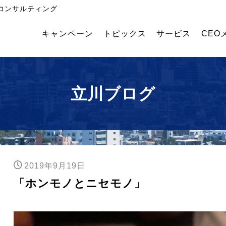
コンサルティング
キャンペーン
トピックス
サービス
CEO
飲
外国
幹部
食・
人採
育成
食品
用コ
塾
メー
ンサ
立川ブログ
カー
ルテ
業績
ィン
アッ
グ
プコ
ンサ
ルテ
ィン
2019年9月19日
グ
「ホンモノとニセモノ」