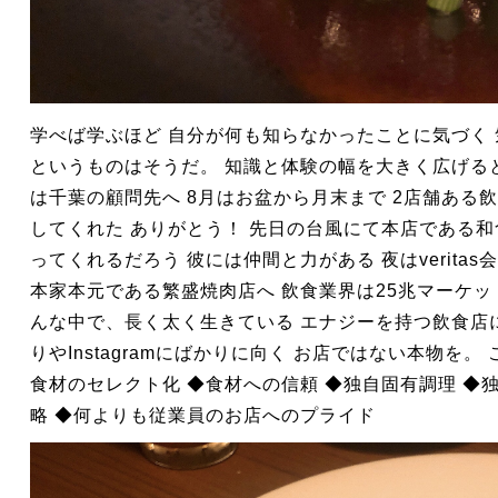
学べば学ぶほど 自分が何も知らなかったことに気づく 
というものはそうだ。 知識と体験の幅を大きく広げる
は千葉の顧問先へ 8月はお盆から月末まで 2店舗ある
してくれた ありがとう！ 先日の台風にて本店である和
ってくれるだろう 彼には仲間と力がある 夜はverita
本家本元である繁盛焼肉店へ 飲食業界は25兆マーケッ
んな中で、長く太く生きている エナジーを持つ飲食店
りやInstagramにばかりに向く お店ではない本物を
食材のセレクト化 ◆食材への信頼 ◆独自固有調理 ◆独
略 ◆何よりも従業員のお店へのプライド