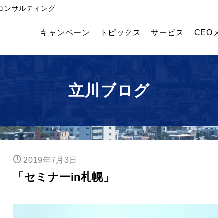
コンサルティング
キャンペーン
トピックス
サービス
CEO
飲
外国
幹部
食・
人採
育成
食品
用コ
塾
メー
ンサ
立川ブログ
カー
ルテ
業績
ィン
アッ
グ
プコ
ンサ
ルテ
ィン
2019年7月3日
グ
「セミナーin札幌」