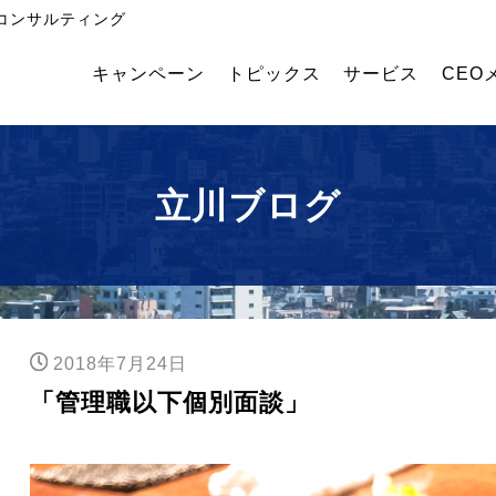
コンサルティング
キャンペーン
トピックス
サービス
CEO
飲
外国
幹部
食・
人採
育成
食品
用コ
塾
メー
ンサ
立川ブログ
カー
ルテ
業績
ィン
アッ
グ
プコ
ンサ
ルテ
ィン
2018年7月24日
グ
「管理職以下個別面談」