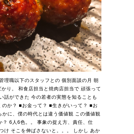
管理職以下のスタッフとの 個別面談の月 朝
ばかり。 和食店担当と焼肉店担当で 頑張って
深い話ができた 今の若者の実態を知ることも
のか？ ■お金って？ ■生きがいって？ ■お
らかに、僕の時代とは違う価値観 この価値観
？ 6人6色。。 事象の捉え方、責任、仕
つけ そこを伸ばさないと。。。 しかし あか