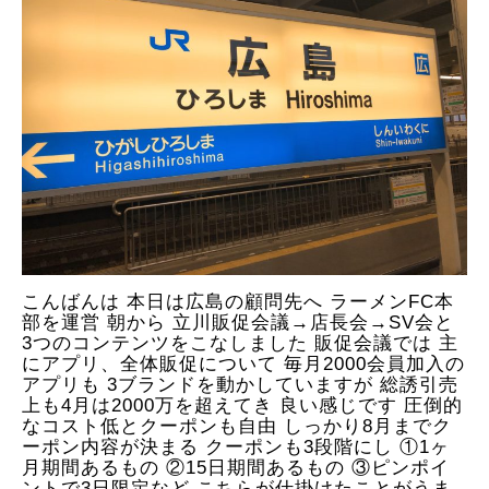
こんばんは 本日は広島の顧問先へ ラーメンFC本
部を運営 朝から 立川販促会議→店長会→SV会と
3つのコンテンツをこなしました 販促会議では 主
にアプリ、全体販促について 毎月2000会員加入の
アプリも 3ブランドを動かしていますが 総誘引売
上も4月は2000万を超えてき 良い感じです 圧倒的
なコスト低とクーポンも自由 しっかり8月までク
ーポン内容が決まる クーポンも3段階にし ①1ヶ
月期間あるもの ②15日期間あるもの ③ピンポイ
ントで3日限定など こちらが仕掛けたことがうま