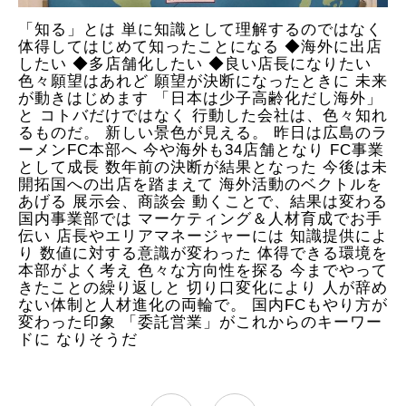
「知る」とは 単に知識として理解するのではなく
体得してはじめて知ったことになる ◆海外に出店
したい ◆多店舗化したい ◆良い店長になりたい
色々願望はあれど 願望が決断になったときに 未来
が動きはじめます 「日本は少子高齢化だし海外」
と コトバだけではなく 行動した会社は、色々知れ
るものだ。 新しい景色が見える。 昨日は広島のラ
ーメンFC本部へ 今や海外も34店舗となり FC事業
として成長 数年前の決断が結果となった 今後は未
開拓国への出店を踏まえて 海外活動のベクトルを
あげる 展示会、商談会 動くことで、結果は変わる
国内事業部では マーケティング＆人材育成でお手
伝い 店長やエリアマネージャーには 知識提供によ
り 数値に対する意識が変わった 体得できる環境を
本部がよく考え 色々な方向性を探る 今までやって
きたことの繰り返しと 切り口変化により 人が辞め
ない体制と人材進化の両輪で。 国内FCもやり方が
変わった印象 「委託営業」がこれからのキーワー
ドに なりそうだ