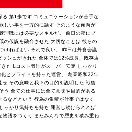
る 第1歩です コミュニケーションが苦手な
て欲しい事を一方的に話す そのような傾向が
 管理職には必要なスキルだ。 前日の夜にブ
僕の仮説を融合させた 大切なことは 彼らの
つければよい それで良い。 昨日は外食会議
ダッシュがきれた 全体では12%成長、既存店
てきた Lコスト管理がスーパー安定 しっかり
明確化とプライドを持った運営」 創業昭和22年
見せ その意味と我々の目的を説明した 戦後
 そう 全ての仕事には全て意味や目的がある
するなどという 行為の集積が仕事ではなく
がしっかり気持ちを持ち 運営し続けられれば
な物語をつくり またみんなで歴史を積み重ね