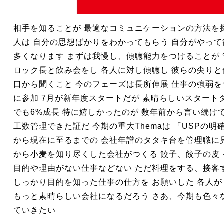
相手を知ることが 最適なコミュニケーションの方法を探
人は 自分の思想ばかりをわかってもらう 自分がやっ
多くなります まずは我慢し、傾聴能力をつけることが
ロック長と飲み会をし 各人に対し傾聴し 彼らの尖りと
口から聞くこと 今のフェーズは長所伸展 仕事の強弱を
に参加 7月が新年度スタートだが 素晴らしいスタート
でも6%成長 特に嬉しかったのが 数年前から言い続け
工数管理できた証だ 今期の重大Themaは 「USPの
から現在に至るまでの 会社年譜のタタキ台を管理職に
から小麦を知り尽くした会社がつくる 餃子、餃子の皮
目的や理由がない仕事などない ただ料理をする、接客
しっかり目的を知った仕事の仕方を お願いした 各人
もっと素晴らしい会社になるだろう さあ、今期も色々
ていきたい