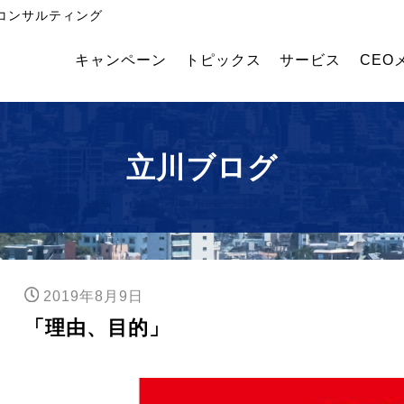
コンサルティング
キャンペーン
トピックス
サービス
CEO
飲
外国
幹部
食・
人採
育成
食品
用コ
塾
メー
ンサ
立川ブログ
カー
ルテ
業績
ィン
アッ
グ
プコ
ンサ
ルテ
ィン
2019年8月9日
グ
「理由、目的」