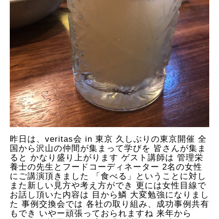
昨日は、veritas会 in 東京 久しぶりの東京開催 全
国から沢山の仲間が集まって学びを 皆さんが集ま
ると かなり盛り上がります ゲスト講師は 管理栄
養士の先生とフードコーディネーター 2名の女性
にご講演頂きました 「食べる」ということに対し
また新しい見方や考え方ができ 更には女性目線で
お話し頂いた内容は 目から鱗 大変勉強になりまし
た 事例交換会では 各社の取り組み、成功事例共有
もでき いやー頑張っておられますね 来年から