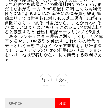
ンで利便性を武器に 他の葬儀社内でのシェアはま
だまだあがる 一方 BtoC宅配も好調 こちらも利便
性とDMによる囲い込み 着実に名簿会員が増え 舞
鶴エリアでは世帯数に対し40%以上保有 ほぼ独占
商圏になりつつある 田舎だから。。とか言われる
が エリアはまたまだあり そこのシェア40%以上と
ると仮定すると 仕出し宅配ケータリングで5億以
上ある ランチェスター理論に則り しくしくと名簿
率を増やし、DM誘引を伸ばす これからの時代は
売上という発想ではなく シェア発想をより研ぎ澄
ませ シェアアップのための打手にバリエーション
をつけ、地域密着しかない 長く商売する鉄則であ
る
前へ
次へ