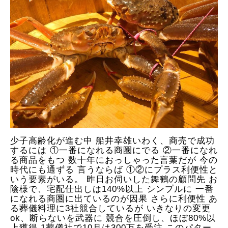
少子高齢化が進む中 船井幸雄いわく、商売で成功
するには ①一番になれる商圏にでる ②一番になれ
る商品をもつ 数十年におっしゃった言葉だが 今の
時代にも通ずる 言うならば ①②にプラス利便性と
いう要素がいる。 昨日お伺いした舞鶴の顧問先 お
陰様で、宅配仕出しは140%以上 シンプルに 一番
になれる商圏に出ているのが因果 さらに利便性 あ
る葬儀料理に3社競合しているが いきなりの変更
ok、断らないを武器に 競合を圧倒し、ほぼ80%以
上獲得 1葬儀社で10月は300万を受注 このパター