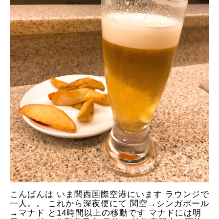
こんばんは いま関西国際空港にいます ラウンジで
一人。。 これから深夜便にて 関空→シンガポール
→マナド と14時間以上の移動です マナドには明