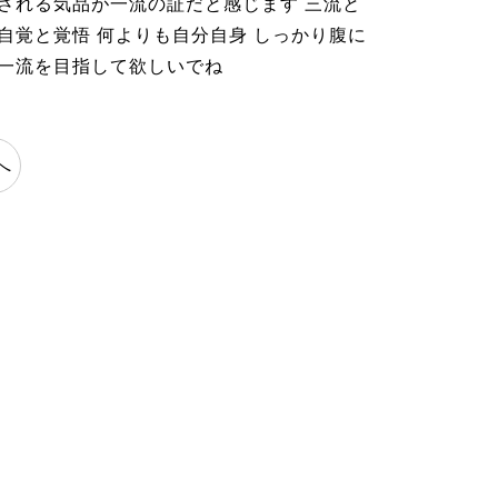
出される気品が一流の証だと感じます 三流と
自覚と覚悟 何よりも自分自身 しっかり腹に
も一流を目指して欲しいでね
へ