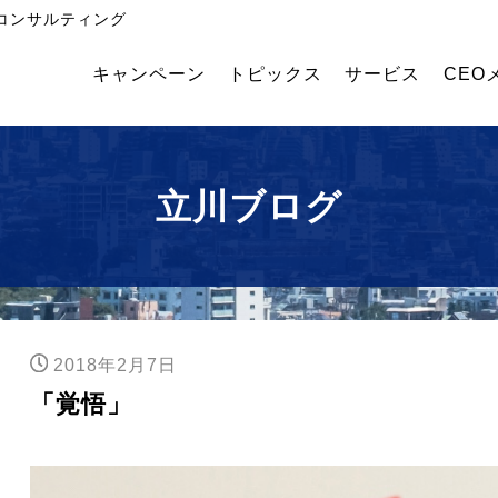
コンサルティング
キャンペーン
トピックス
サービス
CEO
飲
外国
幹部
食・
人採
育成
食品
用コ
塾
メー
ンサ
立川ブログ
カー
ルテ
業績
ィン
アッ
グ
プコ
ンサ
ルテ
ィン
2018年2月7日
グ
「覚悟」