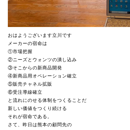
おはようございます立川です
メーカーの宿命は
①市場把握
②ニーズとウォンツの潰し込み
③そこからの新商品開発
④新商品用オペレーション確立
⑤販売チャネル拡販
⑥受注導線確立
と流れにのせる体制をつくることだ
新しい価値をつくり続ける
それが宿命である。
さて、昨日は熊本の顧問先の