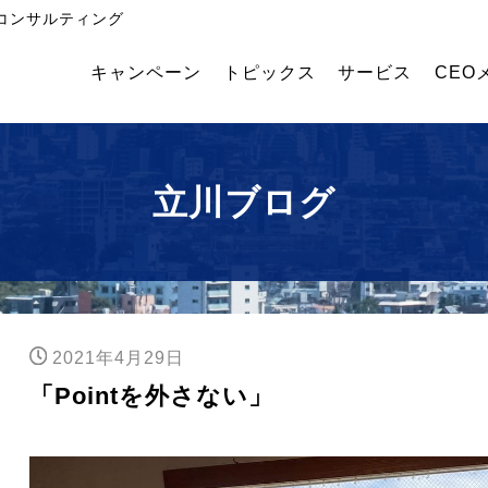
コンサルティング
キャンペーン
トピックス
サービス
CEO
飲
外国
幹部
食・
人採
育成
食品
用コ
塾
メー
ンサ
立川ブログ
カー
ルテ
業績
ィン
アッ
グ
プコ
ンサ
ルテ
ィン
2021年4月29日
グ
「Pointを外さない」