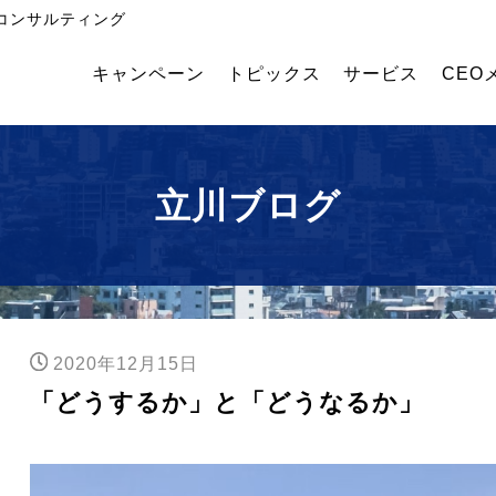
コンサルティング
キャンペーン
トピックス
サービス
CEO
飲
外国
幹部
食・
人採
育成
食品
用コ
塾
メー
ンサ
立川ブログ
カー
ルテ
業績
ィン
アッ
グ
プコ
ンサ
ルテ
ィン
2020年12月15日
グ
「どうするか」と「どうなるか」