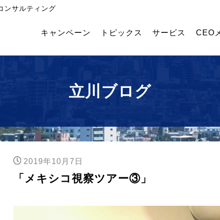
コンサルティング
キャンペーン
トピックス
サービス
CEO
飲
外国
幹部
食・
人採
育成
食品
用コ
塾
メー
ンサ
立川ブログ
カー
ルテ
業績
ィン
アッ
グ
プコ
ンサ
ルテ
ィン
2019年10月7日
グ
「メキシコ視察ツアー③」