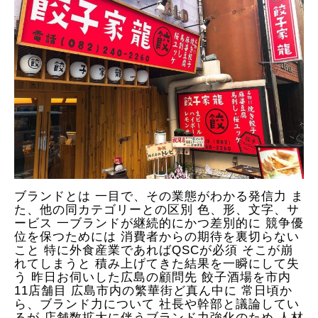
ブランドとは 一目で、その業態がわかる発信力 ま
た、他の同カテゴリーとの区別 色、形、文字、サ
ービス 一ブランドが継続的にかつ差別的に 競争優
位を保つためには 消費者からの期待を裏切らない
こと 特に外食産業であればQSCが必須 そこが崩
れてしまうと 積み上げてきた結果を一瞬にして失
う 昨日お伺いした広島の顧問先 餃子酒場を市内
11店舗目 広島市内の繁華街ど真ん中に 常日頃か
ら、ブランド力について 社長や幹部と議論してい
るが 店舗数拡大に伴うブランド力強化のため 人材