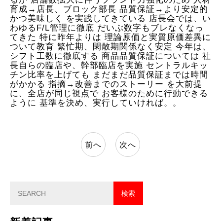
育成→店長、ブロック部長 品質保証→より安定的
かつ美味しく を実践してきている 店長会では、い
わゆるF/L管理に徹底 だいぶ数字もブレなくなっ
てきた 特に昨年よりは 理論原価と実質原価差異に
ついて教育 繁忙期、閑散期関係なく安定 今年は、
シフト工数に徹底する 商品品質保証については 社
長自らの臨店や、幹部臨店を実施 セントラルキッ
チン比率を上げても まだまだ品質保証までは時間
がかかる 指摘→改善までのストーリー を大前提
に、全店が同じ視点で お客様のために行動できる
ように 基準を決め、実行していければ。。
前へ
次へ