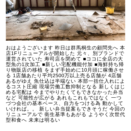
おはようございます 昨日は群馬桐生の顧問先へ 本
店1Fリニューアルが開始した 元々、別ブランドで
運営されていた 寿司店を閉めて ■ココに全店の大
型魚の1次加工 ■新しい宅配機能付加 ■海鮮持ち帰
り物販店の移植 をまず手始めに10月頭に稼働させ
る 1店舗あたり平均2500万以上売る店舗が 4店舗
あるがゆえ 魚仕込は半端ない 本部一括仕入れによ
るコスト圧縮 現場労働工数抑制となる 新しくはじ
める宅配は 今までやりたくてもできなかった弁当
など 可能性が広がる あれもこれもではなく 一つ
づつ会社の基本ベース、自力をつける為 動かして
いければ。。 新しい弁当提案もできそうだ 今回の
リニューアルで 衛生基準もあがる ようやく次世代
型和食へ 未来は明るい